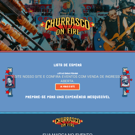
LISTA DE ESPERA
LISTA DE ESPERA FECHADA!
VISITE NOSSO SITE E CONFIRA EVENTOS COM VENDA DE INGRESSOS
ABERTA.
IR PARA O SITE
PREPARE-SE PARA UMA EXPERIÊNCIA INESQUECÍVEL