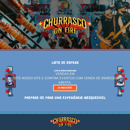
LISTA DE ESPERA
LISTA DE ESPERA ENCERRADA!
VENDAS EM
VISITE NOSSO SITE E CONFIRA EVENTOS COM VENDA DE INGRESSOS
ABERTA.
IR PARA O SITE
PREPARE-SE PARA UMA EXPERIÊNCIA INESQUECÍVEL